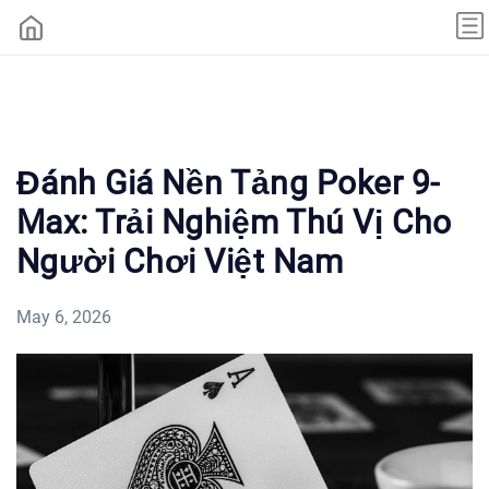
Đánh Giá Nền Tảng Poker 9-
Max: Trải Nghiệm Thú Vị Cho
Người Chơi Việt Nam
May 6, 2026