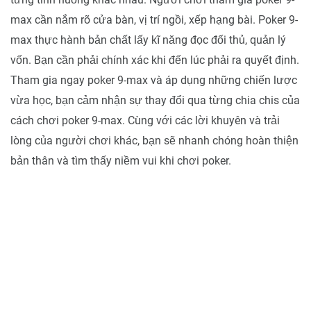
max cần nắm rõ cửa bàn, vị trí ngồi, xếp hạng bài. Poker 9-
max thực hành bản chất lấy kĩ năng đọc đối thủ, quản lý
vốn. Bạn cần phải chính xác khi đến lúc phải ra quyết định.
Tham gia ngay poker 9-max và áp dụng những chiến lược
vừa học, bạn cảm nhận sự thay đổi qua từng chia chis của
cách chơi poker 9-max. Cùng với các lời khuyên và trải
lòng của người chơi khác, bạn sẽ nhanh chóng hoàn thiện
bản thân và tìm thấy niềm vui khi chơi poker.