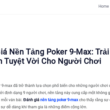
Home
iá Nền Tảng Poker 9-Max: Trải
 Tuyệt Vời Cho Người Chơi
r 9-max đã trở thành lựa chọn phổ biến cho những người chơi
Với định dạng 9 người chơi, nền tảng này cung cấp một không gi
 mỗi ván bài.
Đánh giá
nền tảng poker 9-max
cho thấy rằng sự 
à sự dễ dàng khi tham gia là những điểm cộng lớn.