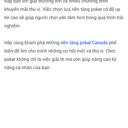
hấp dẫn với giải thưởng lớn và nhiều chương trình
khuyến mãi thú vị. Việc chọn lựa nền tảng poker có độ uy
tín cao sẽ giúp người chơi yên tâm hơn trong quá trình trải
nghiệm.
Hãy cùng khám phá những
nền tảng poker Canada
phổ
biến để tìm cho mình những cơ hội mới và thú vị. Chơi
poker không chỉ là việc giải trí mà còn giúp nâng cao kỹ
năng cá nhân của bạn.