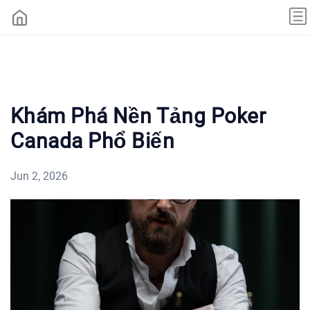
Khám Phá Nền Tảng Poker
Canada Phổ Biến
Jun 2, 2026