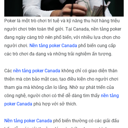
Poker là một trò chơi trí tuệ và kỹ năng thu hút hàng triệu
người chơi trên toàn thế giới. Tại Canada, nền tảng poker
đang ngày càng trở nên phổ biến, với nhiều lựa chọn cho
người chơi.
Nền tảng poker Canada
phổ biến cung cấp
các trò chơi đa dạng và những trải nghiệm ấn tượng.
Các
nền tảng poker Canada
không chỉ có giao diện thân
thiện mà còn bảo mật cao, tạo điều kiện cho người chơi
tham gia mà không cần lo lắng. Nhờ sự phát triển của
công nghệ, người chơi có thể dễ dàng tìm thấy
nền tảng
poker Canada
phù hợp với sở thích.
Nền tảng poker Canada
phổ biến thường có các giải đấu