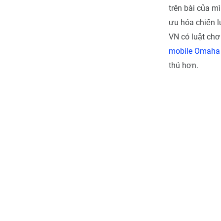
trên bài của m
ưu hóa chiến l
VN có luật chơ
mobile Omaha
thú hơn.