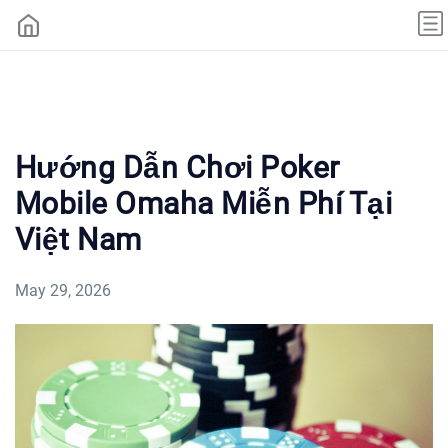
Hướng Dẫn Chơi Poker
Mobile Omaha Miễn Phí Tại
Việt Nam
May 29, 2026