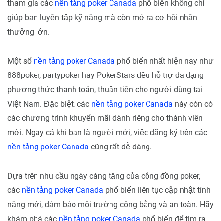
tham gia các
nền tảng poker Canada
phổ biến không chỉ
giúp bạn luyện tập kỹ năng mà còn mở ra cơ hội nhận
thưởng lớn.
Một số
nền tảng poker Canada
phổ biến nhất hiện nay như
888poker, partypoker hay PokerStars đều hỗ trợ đa dạng
phương thức thanh toán, thuận tiện cho người dùng tại
Việt Nam. Đặc biệt, các
nền tảng poker Canada
này còn có
các chương trình khuyến mãi dành riêng cho thành viên
mới. Ngay cả khi bạn là người mới, việc đăng ký trên các
nền tảng poker Canada
cũng rất dễ dàng.
Dựa trên nhu cầu ngày càng tăng của cộng đồng poker,
các
nền tảng poker Canada
phổ biến liên tục cập nhật tính
năng mới, đảm bảo môi trường công bằng và an toàn. Hãy
khám phá các
nền tảng poker Canada
phổ biến để tìm ra