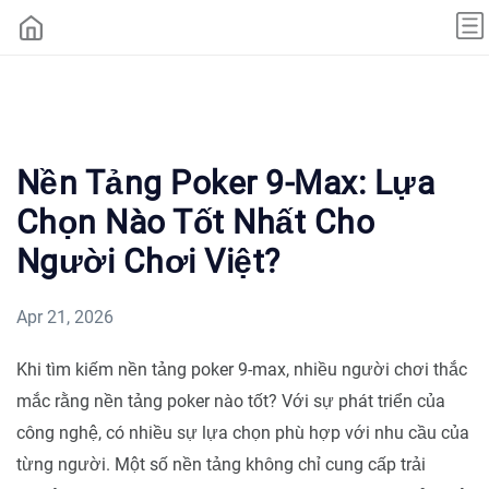
Nền Tảng Poker 9-Max: Lựa
Chọn Nào Tốt Nhất Cho
Người Chơi Việt?
Apr 21, 2026
Khi tìm kiếm nền tảng poker 9-max, nhiều người chơi thắc
mắc rằng nền tảng poker nào tốt? Với sự phát triển của
công nghệ, có nhiều sự lựa chọn phù hợp với nhu cầu của
từng người. Một số nền tảng không chỉ cung cấp trải