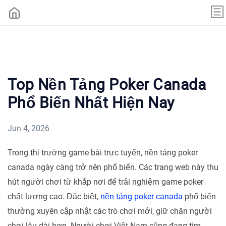
Top Nền Tảng Poker Canada
Phổ Biến Nhất Hiện Nay
Jun 4, 2026
Trong thị trường game bài trực tuyến, nền tảng poker
canada ngày càng trở nên phổ biến. Các trang web này thu
hút người chơi từ khắp nơi để trải nghiệm game poker
chất lượng cao. Đặc biệt,
nền tảng poker canada
phổ biến
thường xuyên cập nhật các trò chơi mới, giữ chân người
chơi lâu dài hơn. Người chơi Việt Nam cũng đang tìm