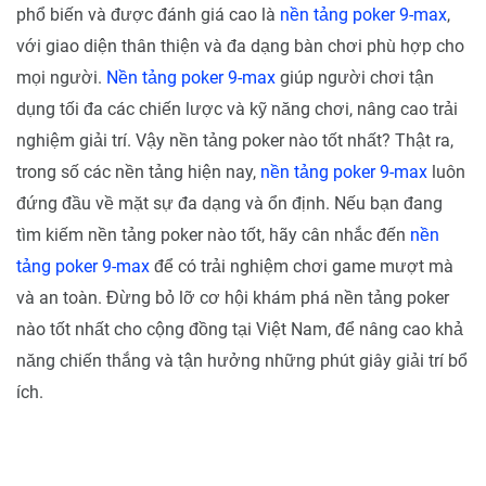
phổ biến và được đánh giá cao là
nền tảng poker 9-max
,
với giao diện thân thiện và đa dạng bàn chơi phù hợp cho
mọi người.
Nền tảng poker 9-max
giúp người chơi tận
dụng tối đa các chiến lược và kỹ năng chơi, nâng cao trải
nghiệm giải trí. Vậy nền tảng poker nào tốt nhất? Thật ra,
trong số các nền tảng hiện nay,
nền tảng poker 9-max
luôn
đứng đầu về mặt sự đa dạng và ổn định. Nếu bạn đang
tìm kiếm nền tảng poker nào tốt, hãy cân nhắc đến
nền
tảng poker 9-max
để có trải nghiệm chơi game mượt mà
và an toàn. Đừng bỏ lỡ cơ hội khám phá nền tảng poker
nào tốt nhất cho cộng đồng tại Việt Nam, để nâng cao khả
năng chiến thắng và tận hưởng những phút giây giải trí bổ
ích.