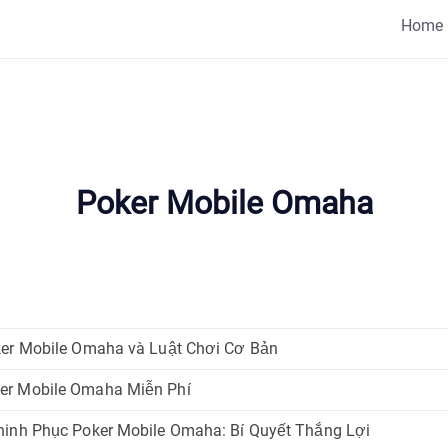
Home
Poker Mobile Omaha
ker Mobile Omaha và Luật Chơi Cơ Bản
er Mobile Omaha Miễn Phí
hinh Phục Poker Mobile Omaha: Bí Quyết Thắng Lợi