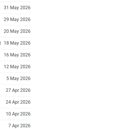
31 May 2026
29 May 2026
20 May 2026
t
18 May 2026
16 May 2026
12 May 2026
5 May 2026
27 Apr 2026
24 Apr 2026
10 Apr 2026
7 Apr 2026