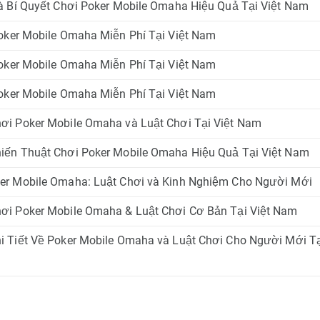
à Bí Quyết Chơi Poker Mobile Omaha Hiệu Quả Tại Việt Nam
oker Mobile Omaha Miễn Phí Tại Việt Nam
oker Mobile Omaha Miễn Phí Tại Việt Nam
oker Mobile Omaha Miễn Phí Tại Việt Nam
i Poker Mobile Omaha và Luật Chơi Tại Việt Nam
ến Thuật Chơi Poker Mobile Omaha Hiệu Quả Tại Việt Nam
r Mobile Omaha: Luật Chơi và Kinh Nghiệm Cho Người Mới
i Poker Mobile Omaha & Luật Chơi Cơ Bản Tại Việt Nam
 Tiết Về Poker Mobile Omaha và Luật Chơi Cho Người Mới T