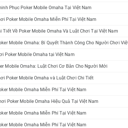
hinh Phục Poker Mobile Omaha Tại Việt Nam
i Poker Mobile Omaha Miễn Phí Tại Việt Nam
 Tiết Về Poker Mobile Omaha Và Luật Chơi Tại Việt Nam
oker Mobile Omaha: Bí Quyết Thành Công Cho Người Chơi Việ
i Poker Mobile Omaha tại Việt Nam
er Mobile Omaha: Luật Chơi Cơ Bản Cho Người Mới
i Poker Mobile Omaha và Luật Chơi Chi Tiết
oker Mobile Omaha Miễn Phí Tại Việt Nam
hơi Poker Mobile Omaha Hiệu Quả Tại Việt Nam
oker Mobile Omaha Miễn Phí Tại Việt Nam
oker Mobile Omaha Miễn Phí Tại Việt Nam