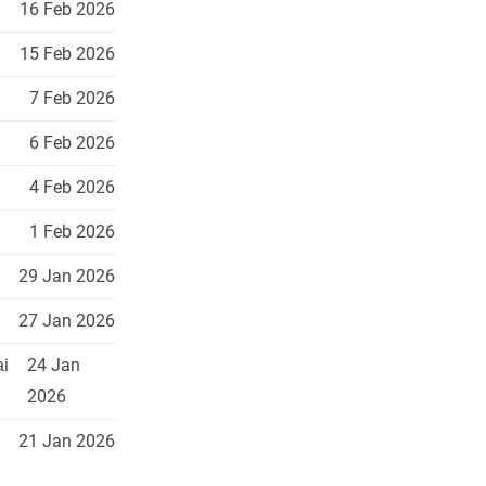
16 Feb 2026
15 Feb 2026
7 Feb 2026
6 Feb 2026
4 Feb 2026
1 Feb 2026
29 Jan 2026
27 Jan 2026
ại
24 Jan
2026
21 Jan 2026