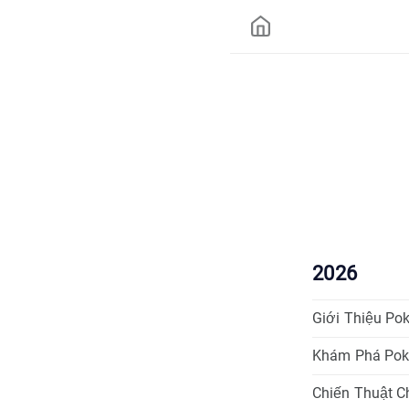
2026
Giới Thiệu Po
Khám Phá Pok
Chiến Thuật C