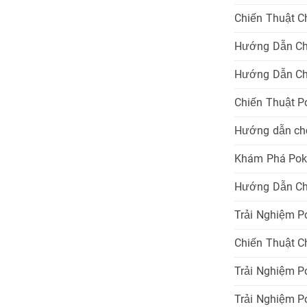
Chiến Thuật C
Hướng Dẫn Chơ
Hướng Dẫn Chi
Chiến Thuật P
Hướng dẫn chơ
Khám Phá Pok
Hướng Dẫn Chơ
Trải Nghiệm P
Chiến Thuật C
Trải Nghiệm P
Trải Nghiệm P